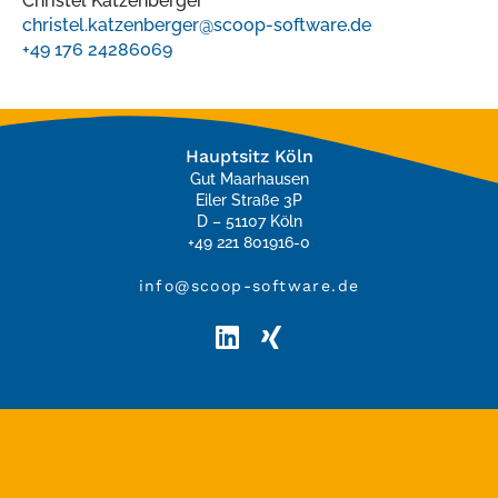
Christel Katzenberger
christel.katzenberger@scoop-software.de
+49 176 24286069
Hauptsitz Köln
Gut Maarhausen
Eiler Straße 3P
D – 51107 Köln
+49 221 801916-0
info@scoop-software.de