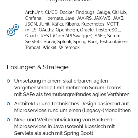
ArchUnit
,
CI/CD
,
Docker
,
Findbugs
,
Gauge
,
GitHub
,
Grafana
,
Hibernate
,
Java
,
JAX-RS
,
JAX-WS
,
JAXB
,
JSON
,
JUnit
,
Kafka
,
Kibana
,
Kubernetes
,
MQTT
,
mTLS
,
OAuth2
,
OpenFeign
,
Oracle
,
PostgreSQL
,
Quartz
,
REST (OpenAPI Swagger)
,
SAFe
,
Scrum
,
Servlets
,
Sonar
,
Splunk
,
Spring Boot
,
Testcontainers
,
Tomcat
,
Wicket
,
Wiremock
Lösungen & Strategie
Umsetzung in einem skalierbaren, agilen
Vorgehensmodell mit mehreren Scrum-Teams,
mit SAFe als teamübergreifendes agiles Verfahren
Architektur und technisches Design basierend auf
Microservices rund um einen (Legacy-)Monolithen
Neu- und Weiterentwicklung von Backend-
Microservices in Java (sowohl klassisch mit
Servlets als auch mit Spring Boot)