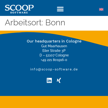
Arbeitsort:
Bonn
Our headquarters in Cologne
Gut Maarhausen
Eiler Straße 3P
D – 51107 Cologne
+49 221 801916-0
info@scoop-software.de